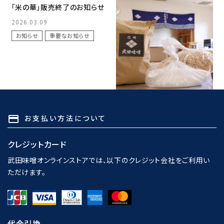
「米の華」販売終了のお知らせ
仕込体験を本年も実施いたし
ます
2026.03.09
2026.02.17
お知らせ
重要なお知らせ
お知らせ
重要なお知らせ
お支払い方法について
payment
クレジットカード
武田味噌オンラインストアでは、以下のクレジット会社をご利用い
ただけます。
代金引換