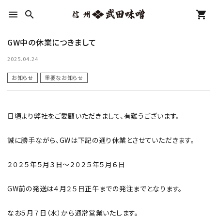
menu
search
shopping_cart
GW中の休業につきまして
search
2025.04.24
お知らせ
重要なお知らせ
カテゴリーから探す
コンテンツ
日頃より弊社をご愛顧いただきまして、有難うございます。
INFORMATION
誠に勝手ながら、GWは下記の通り休業とさせていただきます。
２０２５年５月３日～２０２５年５月６日
GW前の発送は４月２５日正午までの発注までとなります。
なお５月７日（水）から通常営業いたします。