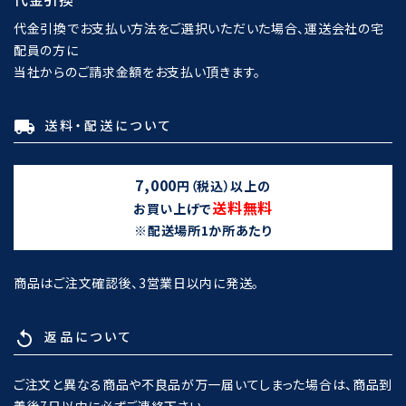
代金引換でお支払い方法をご選択いただいた場合、運送会社の宅
配員の方に
当社からのご請求金額をお支払い頂きます。
送料・配送について
local_shipping
7,000
円（税込）以上の
送料無料
お買い上げで
※配送場所1か所あたり
商品はご注文確認後、3営業日以内に発送。
返品について
replay
ご注文と異なる商品や不良品が万一届いてしまった場合は、商品到
着後7日以内に必ずご連絡下さい。